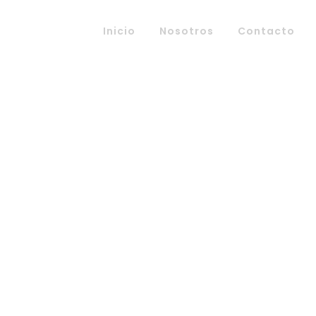
Inicio
Nosotros
Contacto