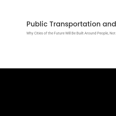
Public Transportation and
Why Cities of the Future Will Be Built Around People, No