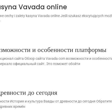
kasyna Vavada online
e cechy i zalety kasyna Vavada online Jeśli szukasz ekscytujących możl
ę
можности и особенности платформы
ционал сайта Обзор сайта Vavada com возможности и особеннос
зеркало официальный сайт. Это поможет обойти
древности до сегодня
ности История и культура Вавды от древности до сегодня Обратит
 древних времён